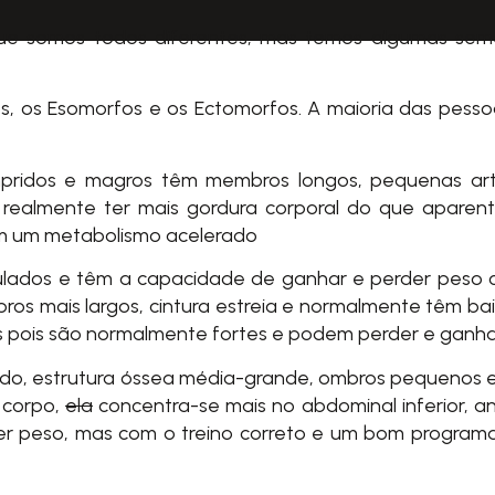
ue somos todos diferentes, mas temos algumas semel
s, os Esomorfos e os Ectomorfos. A maioria das pesso
ridos e magros têm membros longos, pequenas artic
ealmente ter mais gordura corporal do que aparen
em um metabolismo acelerado
ados e têm a capacidade de ganhar e perder peso c
os mais largos, cintura estreia e normalmente têm baix
tas pois são normalmente fortes e podem perder e ganha
o, estrutura óssea média-grande, ombros pequenos e 
 corpo,
ela
concentra-se mais no abdominal inferior, a
der peso, mas com o treino correto e um bom program