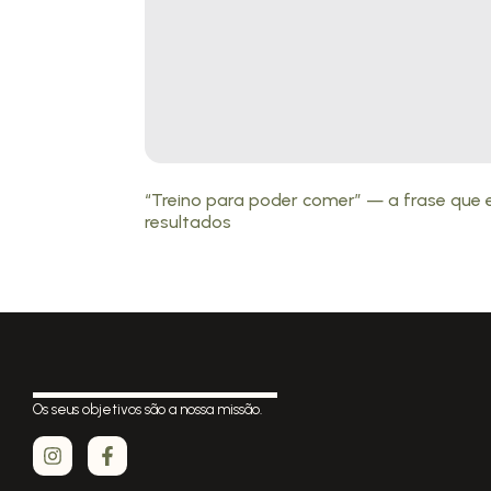
“Treino para poder comer” — a frase que 
resultados
Os seus objetivos são a nossa missão.