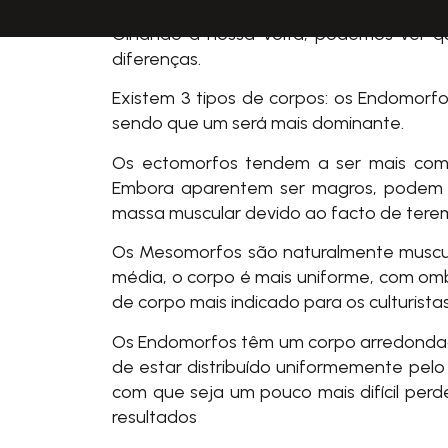
Olhando à nossa volta, podemos ver q
diferenças.
Existem 3 tipos de corpos: os Endomorfo
sendo que um será mais dominante.
Os ectomorfos tendem a ser mais comp
Embora aparentem ser magros, podem r
massa muscular devido ao facto de ter
Os Mesomorfos são naturalmente muscul
média, o corpo é mais uniforme, com ombr
de corpo mais indicado para os culturis
Os Endomorfos têm um corpo arredondad
de estar distribuído uniformemente pelo
com que seja um pouco mais difícil per
resultados