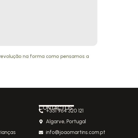
a revolução na forma como pensamos a
CONTACTOS
+351 964 320 121
Algarve, Portugal
rianças
info@joaomartins.com.pt