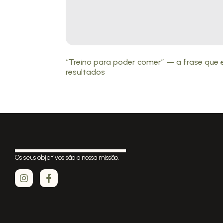
“Treino para poder comer” — a frase que 
resultados
Os seus objetivos são a nossa missão.