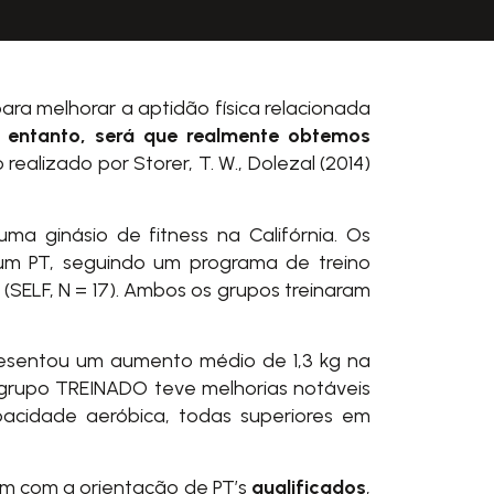
para melhorar a aptidão física relacionada
 entanto, será que realmente obtemos
realizado por Storer, T. W., Dolezal (2014)
 ginásio de fitness na Califórnia. Os
 um PT, seguindo um programa de treino
 (SELF, N = 17). Ambos os grupos treinaram
presentou um aumento médio de 1,3 kg na
o grupo TREINADO teve melhorias notáveis
pacidade aeróbica, todas superiores em
am com a orientação de PT’s
qualificados
,