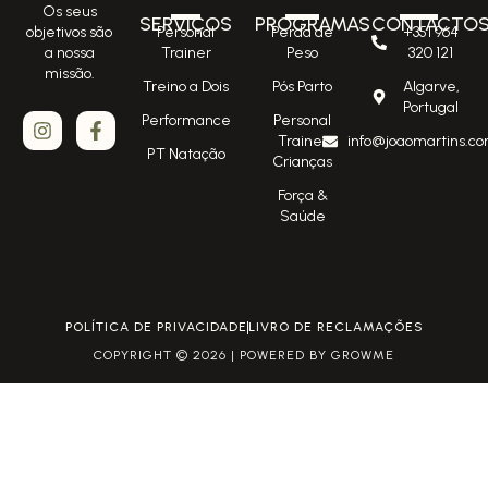
Os seus
SERVIÇOS
PROGRAMAS
CONTACTO
Personal
Perda de
+351 964
objetivos são
Trainer
Peso
320 121
a nossa
missão.
Treino a Dois
Pós Parto
Algarve,
Portugal
Performance
Personal
Trainer
info@joaomartins.co
PT Natação
Crianças
Força &
Saúde
POLÍTICA DE PRIVACIDADE
LIVRO DE RECLAMAÇÕES
COPYRIGHT © 2026 | POWERED BY GROWME