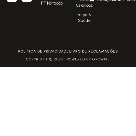
PT Natação
Crianças
Força &
Saúde
POLÍTICA DE PRIVACIDADE
LIVRO DE RECLAMAÇÕES
COPYRIGHT © 2026 | POWERED BY GROWME