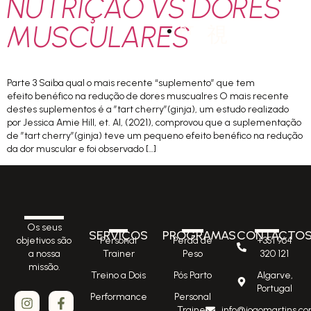
NUTRIÇÃO VS DORES
MUSCULARES
PT
Parte 3 Saiba qual o mais recente “suplemento” que tem
efeito benéfico na redução de dores muscualres O mais recente
destes suplementos é a ”tart cherry”(ginja), um estudo realizado
por Jessica Amie Hill, et. Al, (2021), comprovou que a suplementação
de ”tart cherry”(ginja) teve um pequeno efeito benéfico na redução
da dor muscular e foi observado […]
Os seus
SERVIÇOS
PROGRAMAS
CONTACTO
Personal
Perda de
+351 964
objetivos são
Trainer
Peso
320 121
a nossa
missão.
Treino a Dois
Pós Parto
Algarve,
Portugal
Performance
Personal
Trainer
info@joaomartins.co