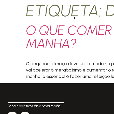
ETIQUETA:
PT
O QUE COMER
MANHA?
O pequeno-almoço deve ser tomado na prim
vai acelerar o metabolismo e aumentar o r
manhã, o essencial é fazer uma refeição le
Os seus objetivos são a nossa missão.