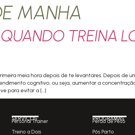
DE MANHA
 QUANDO TREINA L
eira meia hora depois de te levantares. Depois de um
endimento cognitivo, ou seja, aumentar a concentração e
ve para evitar a […]
SERVIÇOS
PROGRAMAS
Personal Trainer
Perda de Peso
Treino a Dois
Pós Parto