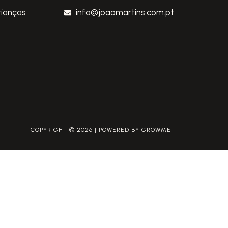
rianças
info@joaomartins.com.pt
COPYRIGHT © 2026 | POWERED BY GROWME