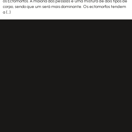
os Ectomorfos. A maioria das pessoas é uma mistura de dois tipos de
corpo, sendo que um será mais dominante. Os ectomorfos tendem
a […]