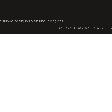
POLÍTICA DE PRIVACIDADE
LIVRO DE RECLAMAÇÕES
COPYRIGHT © 2026 | POWERED BY GROWME