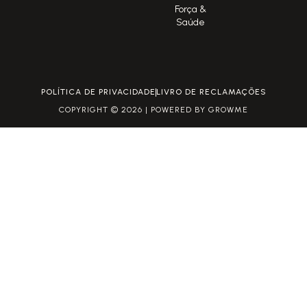
Força &
Saúde
POLÍTICA DE PRIVACIDADE
LIVRO DE RECLAMAÇÕES
COPYRIGHT © 2026 | POWERED BY GROWME