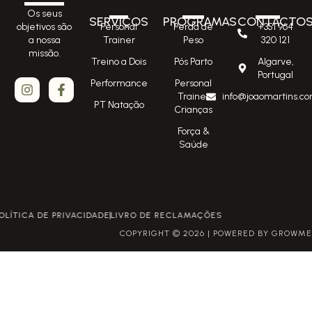
Os seus
SERVIÇOS
PROGRAMAS
CONTACTO
Personal
Perda de
+351 964
objetivos são
Trainer
Peso
320 121
a nossa
missão.
Treino a Dois
Pós Parto
Algarve,
Portugal
Performance
Personal
Trainer
info@joaomartins.co
PT Natação
Crianças
Força &
Saúde
POLÍTICA DE PRIVACIDADE
LIVRO DE RECLAMAÇÕES
COPYRIGHT © 2026 | POWERED BY GROWME