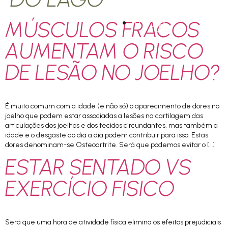
MÚSCULOS FRACOS
PT
AUMENTAM O RISCO
DE LESÃO NO JOELHO?
É muito comum com a idade (e não só) o aparecimento de dores no
joelho que podem estar associadas a lesões na cartilagem das
articulações dos joelhos e dos tecidos circundantes, mas também a
idade e o desgaste do dia a dia podem contribuir para isso. Estas
dores denominam-se Osteoartrite. Será que podemos evitar o […]
ESTAR SENTADO VS
EXERCÍCIO FISICO
Será que uma hora de atividade física elimina os efeitos prejudiciais