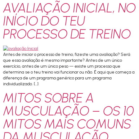
AVALIAÇÃO INICIAL, NO
INÍCIO DO TEU
PROCESSO DE TREINO
Antes de iniciar o processo de treino, fizeste uma avaliação? Será
que essa avaliação é mesmo importante? Antes de um único
exercício, antes de um único peso — existe um processo que
determina se o teu treino vai funcionar ou não. É aqui que começa a
diferença de um programa genérico para um programa
individualizado. […]
MITOS SOBRE A
MUSCULAÇÃO – OS 10
MITOS MAIS COMUNS
DA MUSCULAÇÃO